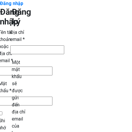
Đăng nhập
Đăng
Đăng
nhập
ký
Tên tài
Địa chỉ
khoản
email
*
hoặc
địa chỉ
email
*
Một
mật
khẩu
Mật
sẽ
khẩu
*
được
gửi
đến
địa chỉ
email
Ghi
của
nhớ