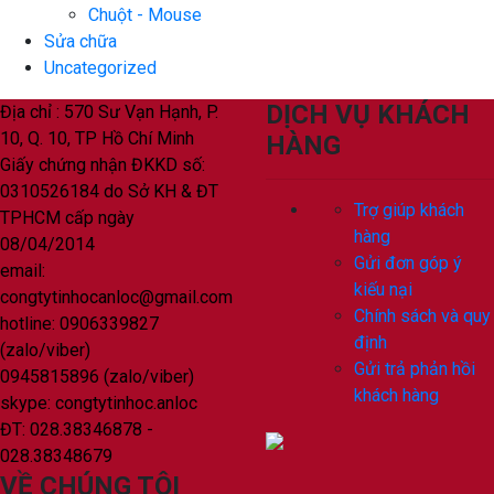
Chuột - Mouse
Sửa chữa
Uncategorized
DỊCH VỤ KHÁCH
Địa chỉ : 570 Sư Vạn Hạnh, P.
10, Q. 10, TP Hồ Chí Minh
HÀNG
Giấy chứng nhận ĐKKD số:
0310526184 do Sở KH & ĐT
Trợ giúp khách
TPHCM cấp ngày
hàng
08/04/2014
Gửi đơn góp ý
email:
kiếu nại
congtytinhocanloc@gmail.com
Chính sách và quy
hotline: 0906339827
định
(zalo/viber)
Gửi trả phản hồi
0945815896 (zalo/viber)
khách hàng
skype: congtytinhoc.anloc
ĐT: 028.38346878 -
028.38348679
VỀ CHÚNG TÔI