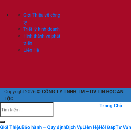
Giới Thiệu về công
ty
Triết lý kinh doanh
Hình thành và phát
triển
Liên Hệ
Copyright 2026 ©
CÔNG TY TNHH TM – DV TIN HỌC AN
LỘC
Trang Chủ
Giới Thiệu
Bảo hành – Quy định
Dịch Vụ
Liên Hệ
Hỏi Đáp
Tư Vấn