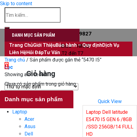
Skip to content
Đăng nhập
0906339827
DANH MỤC SẢN PHẨM
Trang Chủ
Giới Thiệu
Bảo hành – Quy định
Dịch Vụ
8h30 - 18h30
Liên Hệ
Hỏi Đáp
Tư Vấn
,T2 đến T7
Trang chủ
/
Sản phẩm được gắn thẻ “5470 I5”
0
Lọc
Giỏ hàng
Showing all 1 result
Chưa có sản phẩm trong giỏ hàng.
Danh mục sản phẩm
Quick View
Laptop
Laptop Dell latitude
Acer
E5470 I5 GEN 6 /8GB
Asus
/SSD 256GB/14 FULL
Dell
HD