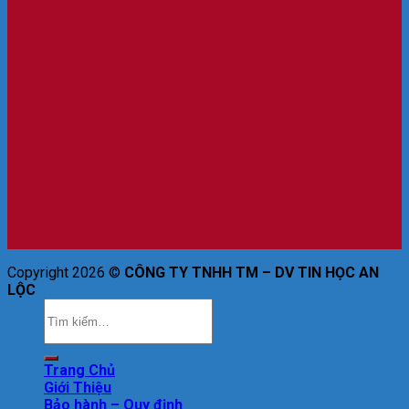
Copyright 2026 ©
CÔNG TY TNHH TM – DV TIN HỌC AN
LỘC
Trang Chủ
Giới Thiệu
Bảo hành – Quy định