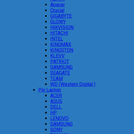
Apacer
Crucial
GIGABYTE
GLOWY
HIKVISION
HITACHI
INTEL
KINGMAX
KINGSTON
KLEVV
PATRIOT
SAMSUNG
SEAGATE
TEAM
WD (Western Digital )
Pin Laptop
ACER
ASUS
DELL
HP
LENOVO
SAMSUNG
SONY