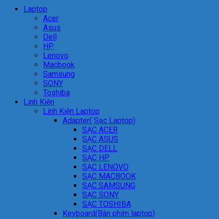
Laptop
Acer
Asus
Dell
HP
Lenovo
Macbook
Samsung
SONY
Toshiba
Linh Kiện
Linh Kiện Laptop
Adapter( Sạc Laptop)
SẠC ACER
SẠC ASUS
SẠC DELL
SẠC HP
SẠC LENOVO
SẠC MACBOOK
SẠC SAMSUNG
SẠC SONY
SẠC TOSHIBA
Keyboard(Bàn phím laptop)