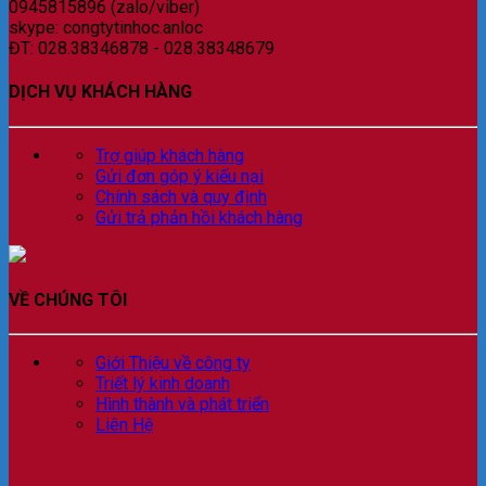
0945815896 (zalo/viber)
skype: congtytinhoc.anloc
ĐT: 028.38346878 - 028.38348679
DỊCH VỤ KHÁCH HÀNG
Trợ giúp khách hàng
Gửi đơn góp ý kiếu nại
Chính sách và quy định
Gửi trả phản hồi khách hàng
VỀ CHÚNG TÔI
Giới Thiệu về công ty
Triết lý kinh doanh
Hình thành và phát triển
Liên Hệ