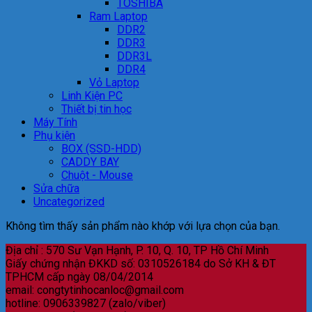
TOSHIBA
Ram Laptop
DDR2
DDR3
DDR3L
DDR4
Vỏ Laptop
Linh Kiện PC
Thiết bị tin học
Máy Tính
Phụ kiện
BOX (SSD-HDD)
CADDY BAY
Chuột - Mouse
Sửa chữa
Uncategorized
Không tìm thấy sản phẩm nào khớp với lựa chọn của bạn.
Địa chỉ : 570 Sư Vạn Hạnh, P. 10, Q. 10, TP Hồ Chí Minh
Giấy chứng nhận ĐKKD số: 0310526184 do Sở KH & ĐT
TPHCM cấp ngày 08/04/2014
email: congtytinhocanloc@gmail.com
hotline: 0906339827 (zalo/viber)