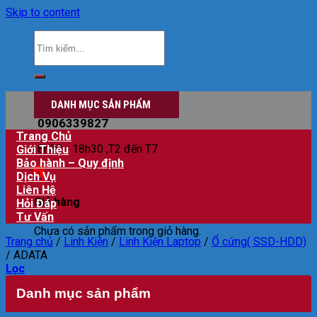
Skip to content
Đăng nhập
DANH MỤC SẢN PHẨM
0906339827
Trang Chủ
8h30 - 18h30 ,T2 đến T7
Giới Thiệu
Bảo hành – Quy định
0
Dịch Vụ
Liên Hệ
Giỏ hàng
Hỏi Đáp
Tư Vấn
Chưa có sản phẩm trong giỏ hàng.
Trang chủ
/
Linh Kiện
/
Linh Kiện Laptop
/
Ổ cứng( SSD-HDD)
/
ADATA
Lọc
Danh mục sản phẩm