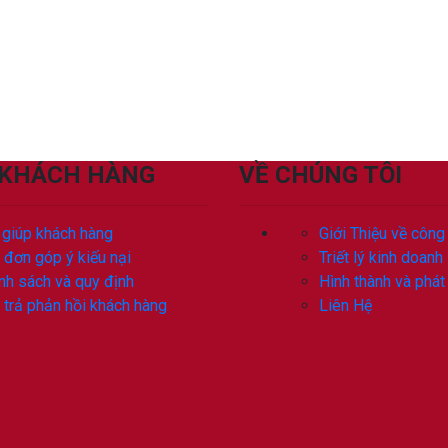
 KHÁCH HÀNG
VỀ CHÚNG TÔI
 giúp khách hàng
Giới Thiệu về công
 đơn góp ý kiếu nại
Triết lý kinh doanh
nh sách và quy định
Hình thành và phát 
 trả phản hồi khách hàng
Liên Hệ