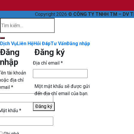
Copyright 2026 ©
CÔNG TY TNHH TM – DV T
Dịch Vụ
Liên Hệ
Hỏi Đáp
Tư Vấn
Đăng nhập
Đăng
Đăng ký
nhập
Địa chỉ email
*
Tên tài khoản
hoặc địa chỉ
Một mật khẩu sẽ được gửi
email
*
đến địa chỉ email của bạn.
Đăng ký
Mật khẩu
*
Ghi nhớ