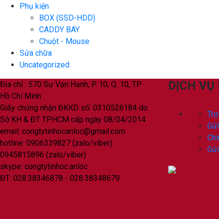
Phụ kiện
BOX (SSD-HDD)
CADDY BAY
Chuột - Mouse
Sửa chữa
Uncategorized
DỊCH VỤ
Địa chỉ : 570 Sư Vạn Hạnh, P. 10, Q. 10, TP
Hồ Chí Minh
Giấy chứng nhận ĐKKD số: 0310526184 do
Trợ
Sở KH & ĐT TPHCM cấp ngày 08/04/2014
Gửi
email: congtytinhocanloc@gmail.com
Chí
hotline: 0906339827 (zalo/viber)
Gửi
0945815896 (zalo/viber)
skype: congtytinhoc.anloc
ĐT: 028.38346878 - 028.38348679