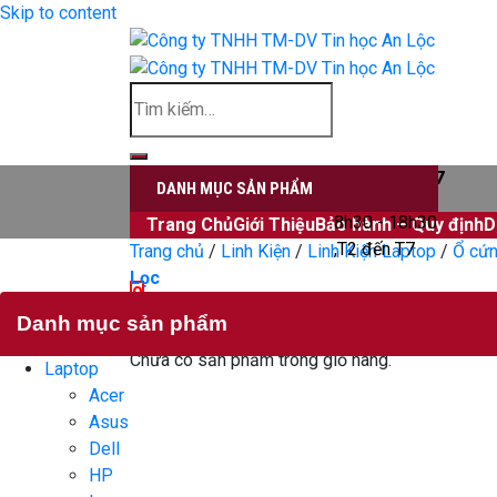
Skip to content
Đăng nhập
0906339827
DANH MỤC SẢN PHẨM
8h30 - 18h30
Trang Chủ
Giới Thiệu
Bảo hành – Quy định
D
,T2 đến T7
Trang chủ
/
Linh Kiện
/
Linh Kiện Laptop
/
Ổ cứ
Lọc
0
Giỏ hàng
Danh mục sản phẩm
Chưa có sản phẩm trong giỏ hàng.
Laptop
Acer
Asus
Dell
HP