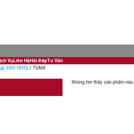
ịch Vụ
Liên Hệ
Hỏi Đáp
Tư Vấn
ng( SSD-HDD)
/
TEAM
Không tìm thấy sản phẩm nào 