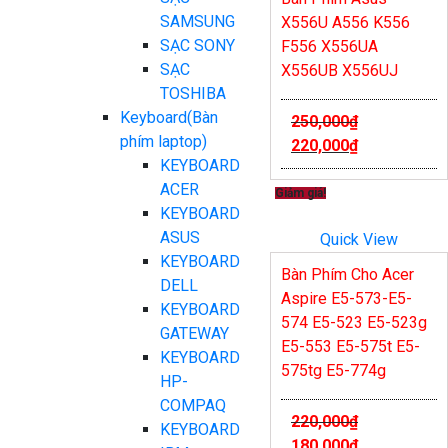
SAMSUNG
X556U A556 K556
SẠC SONY
F556 X556UA
SẠC
X556UB X556UJ
TOSHIBA
Keyboard(Bàn
250,000
₫
phím laptop)
220,000
₫
KEYBOARD
ACER
Giảm giá!
KEYBOARD
ASUS
Quick View
KEYBOARD
Bàn Phím Cho Acer
DELL
Aspire E5-573-E5-
KEYBOARD
574 E5-523 E5-523g
GATEWAY
E5-553 E5-575t E5-
KEYBOARD
575tg E5-774g
HP-
COMPAQ
220,000
₫
KEYBOARD
180,000
₫