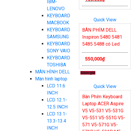
IBM-
LENOVO
KEYBOARD
Quick View
MACBOOK
KEYBOARD
BÀN PHÍM DELL
SAMSUNG
Inspiron 5480 5481
KEYBOARD
5485 5488 có Led
SONY VAIO
KEYBOARD
550,000
₫
TOSHIBA
MÀN HÌNH DELL
Giảm giá!
Màn hình laptop
LCD 11.6
Quick View
INCH
Bàn Phím Keyboard
LCD 12.1-
Laptop ACER Aspire
12.5 INCH
V5 V5-531 V5-531G
LCD 13.1-
V5-551 V5-551G V5-
13.3-13.4
571 V5-571G V5-
INCH