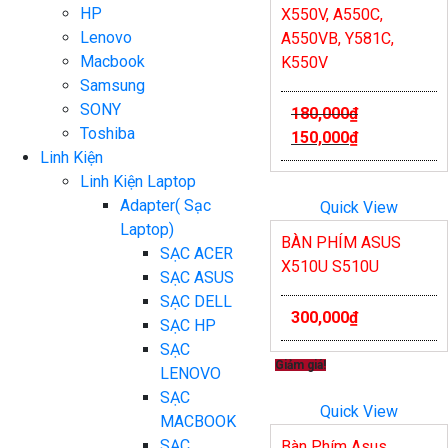
HP
X550V, A550C,
Lenovo
A550VB, Y581C,
Macbook
K550V
Samsung
SONY
180,000
₫
Toshiba
150,000
₫
Linh Kiện
Linh Kiện Laptop
Adapter( Sạc
Quick View
Laptop)
BÀN PHÍM ASUS
SẠC ACER
X510U S510U
SẠC ASUS
SẠC DELL
300,000
₫
SẠC HP
SẠC
Giảm giá!
LENOVO
SẠC
Quick View
MACBOOK
SẠC
Bàn Phím Asus