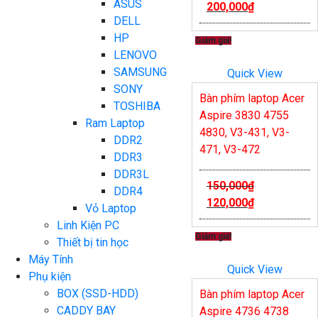
ASUS
200,000
₫
DELL
HP
Giảm giá!
LENOVO
SAMSUNG
Quick View
SONY
Bàn phím laptop Acer
TOSHIBA
Aspire 3830 4755
Ram Laptop
4830, V3-431, V3-
DDR2
471, V3-472
DDR3
DDR3L
150,000
₫
DDR4
120,000
₫
Vỏ Laptop
Linh Kiện PC
Giảm giá!
Thiết bị tin học
Máy Tính
Quick View
Phụ kiện
BOX (SSD-HDD)
Bàn phím laptop Acer
CADDY BAY
Aspire 4736 4738