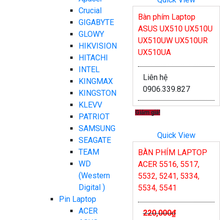
Crucial
Bàn phím Laptop
GIGABYTE
ASUS UX510 UX510U
GLOWY
UX510UW UX510UR
HIKVISION
UX510UA
HITACHI
INTEL
Liên hệ
KINGMAX
0906.339.827
KINGSTON
KLEVV
Giảm giá!
PATRIOT
SAMSUNG
Quick View
SEAGATE
TEAM
BÀN PHÍM LAPTOP
WD
ACER 5516, 5517,
(Western
5532, 5241, 5334,
Digital )
5534, 5541
Pin Laptop
ACER
220,000
₫