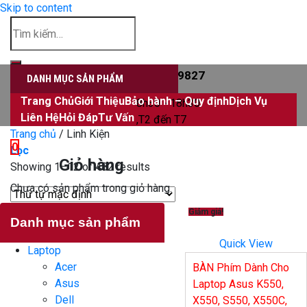
Skip to content
Đăng nhập
0906339827
DANH MỤC SẢN PHẨM
Trang Chủ
Giới Thiệu
Bảo hành – Quy định
Dịch Vụ
8h30 - 18h30
Liên Hệ
Hỏi Đáp
Tư Vấn
,T2 đến T7
Trang chủ
/
Linh Kiện
0
Lọc
Giỏ hàng
Showing 1–12 of 482 results
Chưa có sản phẩm trong giỏ hàng.
Giảm giá!
Danh mục sản phẩm
Quick View
Laptop
Acer
BÀN Phím Dành Cho
Asus
Laptop Asus K550,
Dell
X550, S550, X550C,