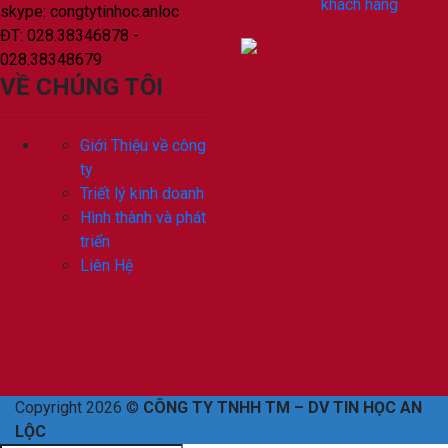
khách hàng
skype: congtytinhoc.anloc
ĐT: 028.38346878 -
028.38348679
VỀ CHÚNG TÔI
Giới Thiệu về công
ty
Triết lý kinh doanh
Hình thành và phát
triển
Liên Hệ
Copyright 2026 ©
CÔNG TY TNHH TM – DV TIN HỌC AN
LỘC