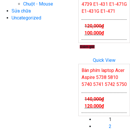
Chuột - Mouse
4739 E1-431 E1-471G
Sửa chữa
E1-431G E1-471
Uncategorized
120,000
₫
100,000
₫
Giảm giá!
Quick View
Bàn phím laptop Acer
Aspire 5738 5810
5740 5741 5742 5750
140,000
₫
120,000
₫
1
2