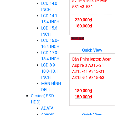
571P V5-531P M5-
LCD 14.0
581 v3-531
INCH
LCD 14.1-
220,000
₫
15.4 INCH
180,000
₫
LCD 15.6
INCH
Giảm giá!
LCD 16.0-
16.4 INCH
Quick View
LCD 17.3-
18.4 INCH
Bàn Phím laptop Acer
LCD 8.9-
Aspire 3 A315-21
10.0-10.1
A315-41 A315-31
INCH
A315-51 A315-53
MÀN HÌNH
DELL
180,000
₫
Ổ cứng( SSD-
150,000
₫
HDD)
ADATA
Apacer
Quick View