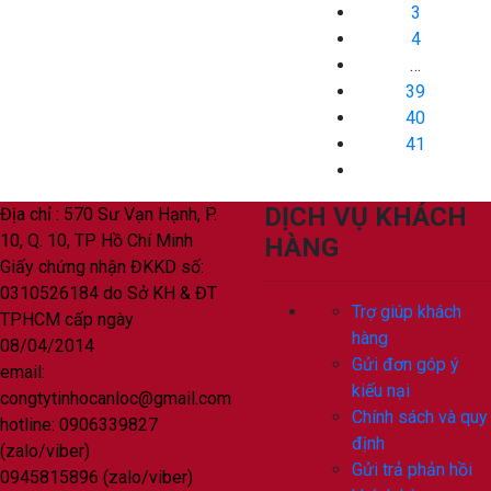
3
4
…
39
40
41
DỊCH VỤ KHÁCH
Địa chỉ : 570 Sư Vạn Hạnh, P.
10, Q. 10, TP Hồ Chí Minh
HÀNG
Giấy chứng nhận ĐKKD số:
0310526184 do Sở KH & ĐT
Trợ giúp khách
TPHCM cấp ngày
hàng
08/04/2014
Gửi đơn góp ý
email:
kiếu nại
congtytinhocanloc@gmail.com
Chính sách và quy
hotline: 0906339827
định
(zalo/viber)
Gửi trả phản hồi
0945815896 (zalo/viber)