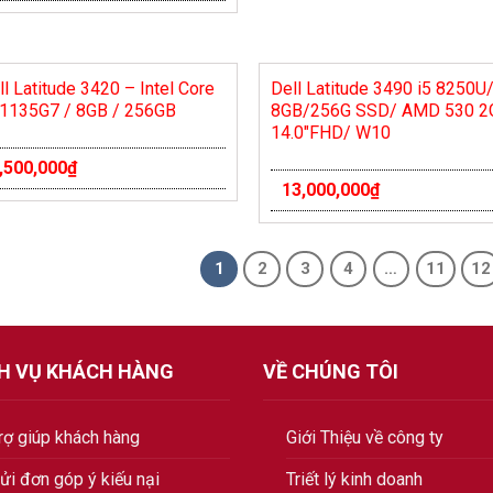
ll Latitude 3420 – Intel Core
Dell Latitude 3490 i5 8250U
-1135G7 / 8GB / 256GB
8GB/256G SSD/ AMD 530 2
14.0″FHD/ W10
,500,000
₫
13,000,000
₫
1
2
3
4
…
11
12
CH VỤ KHÁCH HÀNG
VỀ CHÚNG TÔI
rợ giúp khách hàng
Giới Thiệu về công ty
ửi đơn góp ý kiếu nại
Triết lý kinh doanh