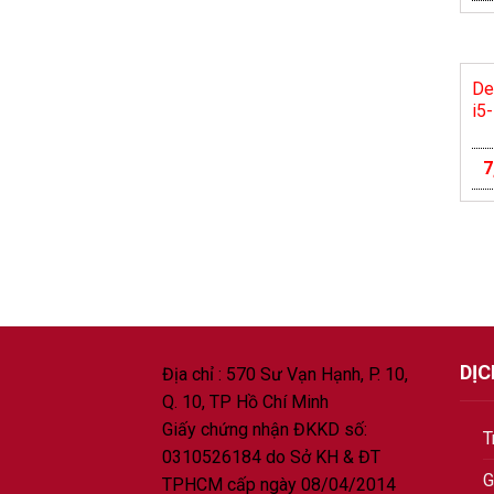
De
i5
7
DỊ
Địa chỉ : 570 Sư Vạn Hạnh, P. 10,
Q. 10, TP Hồ Chí Minh
Giấy chứng nhận ĐKKD số:
T
0310526184 do Sở KH & ĐT
G
TPHCM cấp ngày 08/04/2014