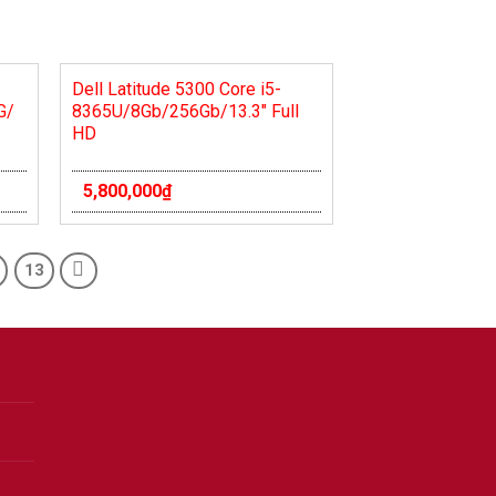
/
Dell Latitude 5300 Core i5-
G/
8365U/8Gb/256Gb/13.3″ Full
HD
5,800,000
₫
13