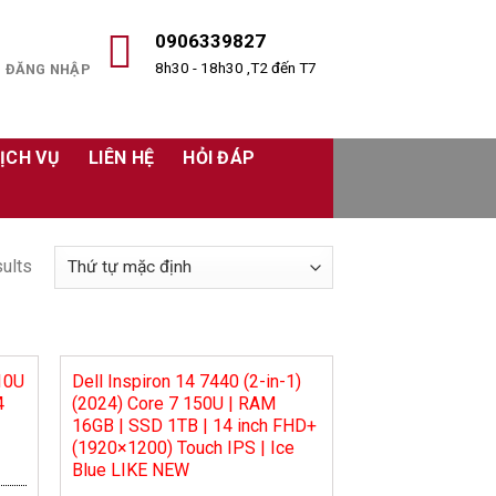
0906339827
8h30 - 18h30 ,T2 đến T7
ĐĂNG NHẬP
ỊCH VỤ
LIÊN HỆ
HỎI ĐÁP
ults
10U
Dell Inspiron 14 7440 (2-in-1)
4
(2024) Core 7 150U | RAM
16GB | SSD 1TB | 14 inch FHD+
(1920×1200) Touch IPS | Ice
Blue LIKE NEW