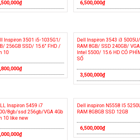
,500,000
₫
6,500,000
₫
ll Inspiron 3501 i5-1035G1/
Dell Inspiron 3543 i3 5005U
B/ 256GB SSD/ 15.6″ FHD /
RAM 8GB/ SSD 240GB/ VGA
n 10
Intel 5500/ 15.6 HD CÓ PHÍ
SỐ
,800,000
₫
3,500,000
₫
LL Inspiron 5459 i7
Dell inspiron N5558 I5 5250
00/8gb/ssd 256gb/VGA 4Gb
RAM 8GBGB SSD 12GB
n 10 like new
6,500,000
₫
,000,000
₫