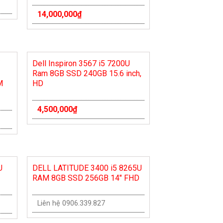
14,000,000
₫
/
Dell Inspiron 3567 i5 7200U
Ram 8GB SSD 240GB 15.6 inch,
M
HD
4,500,000
₫
U
DELL LATITUDE 3400 i5 8265U
RAM 8GB SSD 256GB 14″ FHD
Liên hệ 0906.339.827