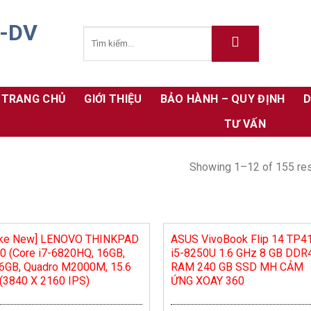
TRANG CHỦ
GIỚI THIỆU
BẢO HÀNH – QUY ĐỊNH
D
TƯ VẤN
Showing 1–12 of 155 res
ike New] LENOVO THINKPAD
ASUS VivoBook Flip 14 TP4
0 (Core i7-6820HQ, 16GB,
i5-8250U 1.6 GHz 8 GB DDR
6GB, Quadro M2000M, 15.6
RAM 240 GB SSD MH CẢM
(3840 X 2160 IPS)
ỨNG XOAY 360