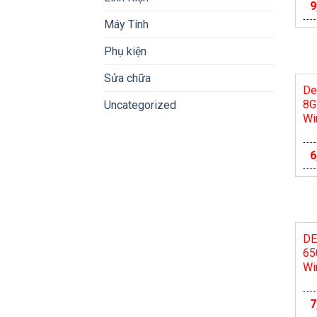
9
Máy Tính
Phụ kiện
Sửa chữa
De
8G
Uncategorized
Wi
6
DE
65
Wi
7