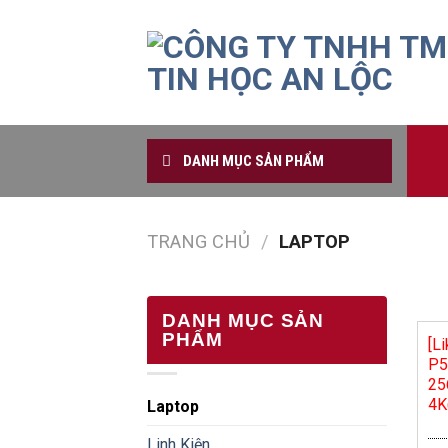
Skip
to
content
DANH MỤC SẢN PHẨM
TRANG CHỦ
/
LAPTOP
DANH MỤC SẢN
PHẨM
[L
P5
25
4K
Laptop
Linh Kiện