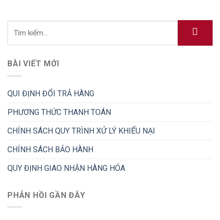
BÀI VIẾT MỚI
QUI ĐỊNH ĐỔI TRẢ HÀNG
PHƯƠNG THỨC THANH TOÁN
CHÍNH SÁCH QUY TRÌNH XỬ LÝ KHIẾU NẠI
CHÍNH SÁCH BẢO HÀNH
QUY ĐỊNH GIAO NHẬN HÀNG HÓA
PHẢN HỒI GẦN ĐÂY