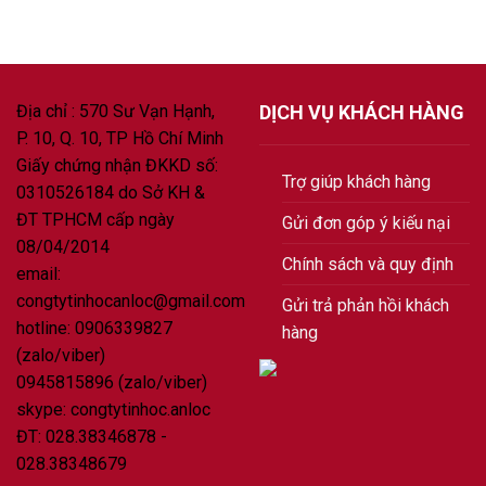
Địa chỉ : 570 Sư Vạn Hạnh,
DỊCH VỤ KHÁCH HÀNG
P. 10, Q. 10, TP Hồ Chí Minh
Giấy chứng nhận ĐKKD số:
Trợ giúp khách hàng
0310526184 do Sở KH &
ĐT TPHCM cấp ngày
Gửi đơn góp ý kiếu nại
08/04/2014
Chính sách và quy định
email:
congtytinhocanloc@gmail.com
Gửi trả phản hồi khách
hotline: 0906339827
hàng
(zalo/viber)
0945815896 (zalo/viber)
skype: congtytinhoc.anloc
ĐT: 028.38346878 -
028.38348679