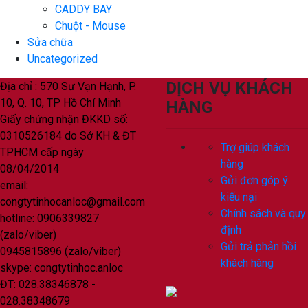
CADDY BAY
Chuột - Mouse
Sửa chữa
Uncategorized
DỊCH VỤ KHÁCH
Địa chỉ : 570 Sư Vạn Hạnh, P.
10, Q. 10, TP Hồ Chí Minh
HÀNG
Giấy chứng nhận ĐKKD số:
0310526184 do Sở KH & ĐT
Trợ giúp khách
TPHCM cấp ngày
hàng
08/04/2014
Gửi đơn góp ý
email:
kiếu nại
congtytinhocanloc@gmail.com
Chính sách và quy
hotline: 0906339827
định
(zalo/viber)
Gửi trả phản hồi
0945815896 (zalo/viber)
khách hàng
skype: congtytinhoc.anloc
ĐT: 028.38346878 -
028.38348679