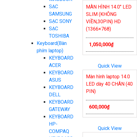
SẠC
MÀN HÌNH 14.0″ LED
SAMSUNG
SLIM (KHÔNG
SẠC SONY
VIỀN,30PIN) HD
SẠC
(1366×768)
TOSHIBA
Keyboard(Bàn
1,050,000
₫
phím laptop)
KEYBOARD
ACER
Quick View
KEYBOARD
Màn hình laptop 14.0
ASUS
LED dày 40 CHÂN (40
KEYBOARD
PIN)
DELL
KEYBOARD
600,000
₫
GATEWAY
KEYBOARD
HP-
Quick View
COMPAQ