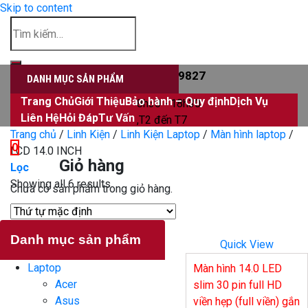
Skip to content
Đăng nhập
0906339827
DANH MỤC SẢN PHẨM
Trang Chủ
Giới Thiệu
Bảo hành – Quy định
Dịch Vụ
8h30 - 18h30
Liên Hệ
Hỏi Đáp
Tư Vấn
,T2 đến T7
Trang chủ
/
Linh Kiện
/
Linh Kiện Laptop
/
Màn hình laptop
/
0
LCD 14.0 INCH
Giỏ hàng
Lọc
Showing all 6 results
Chưa có sản phẩm trong giỏ hàng.
Danh mục sản phẩm
Quick View
Laptop
Màn hình 14.0 LED
Acer
slim 30 pin full HD
Asus
viền hẹp (full viền) gắn