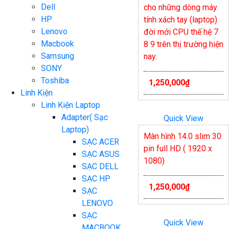
Dell
cho những dòng máy
HP
tính xách tay (laptop)
Lenovo
đời mới CPU thế hệ 7
Macbook
8 9 trên thị trường hiện
Samsung
nay.
SONY
Toshiba
1,250,000
₫
Linh Kiện
Linh Kiện Laptop
Adapter( Sạc
Quick View
Laptop)
Màn hình 14.0 slim 30
SẠC ACER
pin full HD ( 1920 x
SẠC ASUS
1080)
SẠC DELL
SẠC HP
1,250,000
₫
SẠC
LENOVO
SẠC
Quick View
MACBOOK