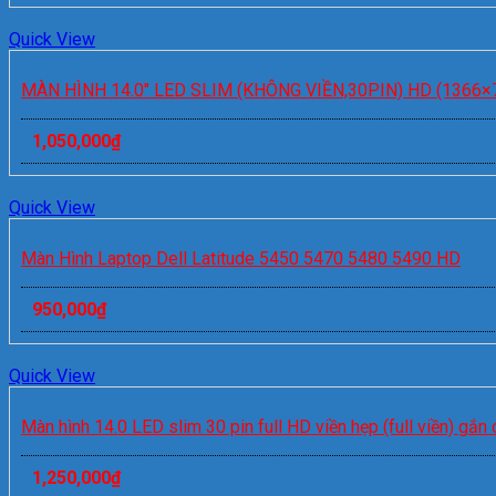
Quick View
MÀN HÌNH 14.0″ LED SLIM (KHÔNG VIỀN,30PIN) HD (1366×
1,050,000
₫
Quick View
Màn Hình Laptop Dell Latitude 5450 5470 5480 5490 HD
950,000
₫
Quick View
Màn hình 14.0 LED slim 30 pin full HD viền hẹp (full viền) gắn
1,250,000
₫