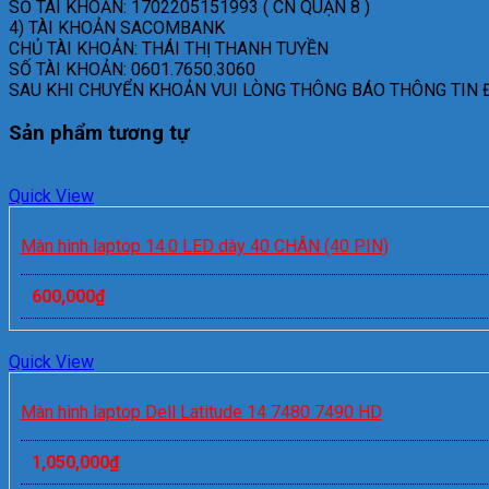
SỐ TÀI KHOẢN: 1702205151993 ( CN QUẬN 8 )
4) TÀI KHOẢN SACOMBANK
CHỦ TÀI KHOẢN: THÁI THỊ THANH TUYỀN
SỐ TÀI KHOẢN: 0601.7650.3060
SAU KHI CHUYỂN KHOẢN VUI LÒNG THÔNG BÁO THÔNG TIN Đ
Sản phẩm tương tự
Quick View
Màn hình laptop 14.0 LED dày 40 CHÂN (40 PIN)
600,000
₫
Quick View
Màn hình laptop Dell Latitude 14 7480 7490 HD
1,050,000
₫