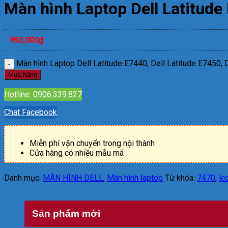
Màn hình Laptop Dell Latitude 
950,000
₫
Màn hình Laptop Dell Latitude E7440, Dell Latitude E7450, 
Mua hàng
Hotline: 0906.339.827
Chat Facebook
Miễn phí vận chuyển trong nội thành
Cửa hàng có nhiều mẫu mã
Danh mục:
MÀN HÌNH DELL
,
Màn hình laptop
Từ khóa:
7470
,
lc
Sản phẩm mới