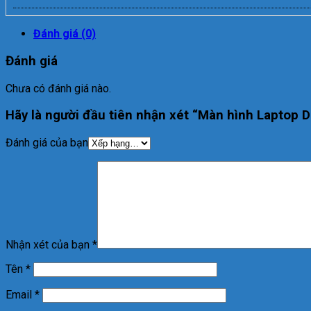
Đánh giá (0)
Đánh giá
Chưa có đánh giá nào.
Hãy là người đầu tiên nhận xét “Màn hình Laptop De
Đánh giá của bạn
Nhận xét của bạn
*
Tên
*
Email
*