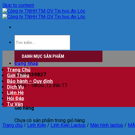
Skip to content
DANH MỤC SẢN PHẨM
Đăng nhập
Trang Chủ
0906339827
Giới Thiệu
Bảo hành – Quy định
8h30 - 18h30 ,T2 đến T7
Dịch Vụ
Liên Hệ
0
Hỏi Đáp
Tư Vấn
Giỏ hàng
Chưa có sản phẩm trong giỏ hàng.
Trang chủ
/
Linh Kiện
/
Linh Kiện Laptop
/
Màn hình laptop
/
MÀ