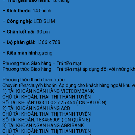
– Thời gian bảo hành:
12 tháng
– Kích thước
: 14.0 inch
– Công nghệ:
LED SLIM
– Chân kết nối:
30 pin
– Độ phân giải:
1366 x 768
– Kiểu màn hình:
gương
Phương thức Giao hàng – Trả tiền mặt:
Phương thức Giao hàng – Trả tiền mặt áp dụng đối với những khu 
Phương thức thanh toán trước:
Chuyển tiền/chuyển khoản: Áp dụng cho khách hàng ngoài khu vự
1) TÀI KHOẢN NGÂN HÀNG VIETCOMBANK
CHỦ TÀI KHOẢN: THÁI THỊ THANH TUYỀN
SỐ TÀI KHOẢN: 033.100.37.25.454 ( CN SÀI GÒN)
2) TÀI KHOẢN NGÂN HÀNG ACB
CHỦ TÀI KHOẢN: THÁI THỊ THANH TUYỀN
SỐ TÀI KHOẢN: 183455909 ( CN QUẬN 8)
3) TÀI KHOẢN NGÂN HÀNG AGRIBANK
CHỦ TÀI KHOẢN: THÁI THỊ THANH TUYỀN