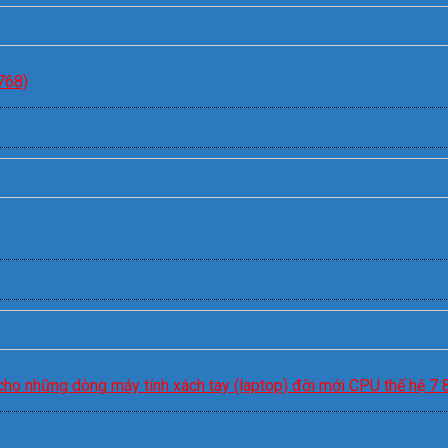
768)
 cho những dòng máy tính xách tay (laptop) đời mới CPU thế hệ 7 8 