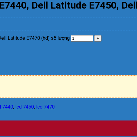
E7440, Dell Latitude E7450, Del
Dell Latitude E7470 (hd) số lượng
d 7440
,
lcd 7450
,
lcd 7470