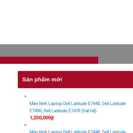
Sản phẩm mới
Màn hình Laptop Dell Latitude E7440, Dell Latitude
E7450, Dell Latitude E7470 (full hd)
1,250,000
₫
Màn hình Laptop Dell Latitude E7440, Dell Latitude