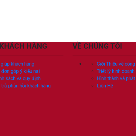
 KHÁCH HÀNG
VỀ CHÚNG TÔI
 giúp khách hàng
Giới Thiệu về công
 đơn góp ý kiếu nại
Triết lý kinh doanh
nh sách và quy định
Hình thành và phát 
 trả phản hồi khách hàng
Liên Hệ