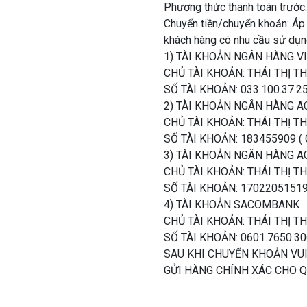
Phương thức thanh toán trước:
Chuyển tiền/chuyển khoản: Áp 
khách hàng có nhu cầu sử dụn
1) TÀI KHOẢN NGÂN HÀNG 
CHỦ TÀI KHOẢN: THÁI THỊ 
SỐ TÀI KHOẢN: 033.100.37.25.
2) TÀI KHOẢN NGÂN HÀNG A
CHỦ TÀI KHOẢN: THÁI THỊ 
SỐ TÀI KHOẢN: 183455909 (
3) TÀI KHOẢN NGÂN HÀNG 
CHỦ TÀI KHOẢN: THÁI THỊ 
SỐ TÀI KHOẢN: 17022051519
4) TÀI KHOẢN SACOMBANK
CHỦ TÀI KHOẢN: THÁI THỊ 
SỐ TÀI KHOẢN: 0601.7650.3
SAU KHI CHUYỂN KHOẢN VUI
GỬI HÀNG CHÍNH XÁC CHO 