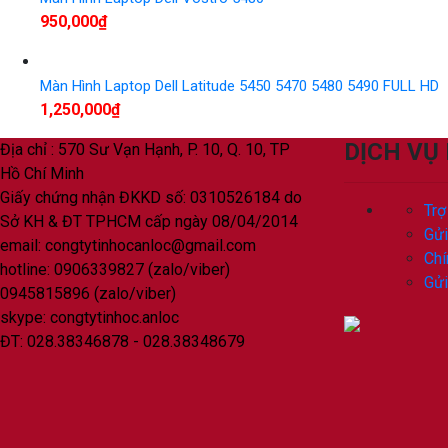
950,000
₫
Màn Hình Laptop Dell Latitude 5450 5470 5480 5490 FULL HD
1,250,000
₫
DỊCH VỤ
Địa chỉ : 570 Sư Vạn Hạnh, P. 10, Q. 10, TP
Hồ Chí Minh
Giấy chứng nhận ĐKKD số: 0310526184 do
Trợ
Sở KH & ĐT TPHCM cấp ngày 08/04/2014
Gửi
email: congtytinhocanloc@gmail.com
Chí
hotline: 0906339827 (zalo/viber)
Gửi
0945815896 (zalo/viber)
skype: congtytinhoc.anloc
ĐT: 028.38346878 - 028.38348679