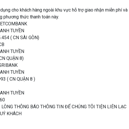
dụng cho khách hàng ngoài khu vực hỗ trợ giao nhận miễn phí và
g phương thức thanh toán này.
VIETCOMBANK
THANH TUYỀN
454 ( CN SÀI GÒN)
CB
THANH TUYỀN
 CN QUẬN 8)
AGRIBANK
THANH TUYỀN
93 ( CN QUẬN 8 )
THANH TUYỀN
060
 LÒNG THÔNG BÁO THÔNG TIN ĐỂ CHÚNG TÔI TIỆN LIÊN LẠC
QUÝ KHÁCH