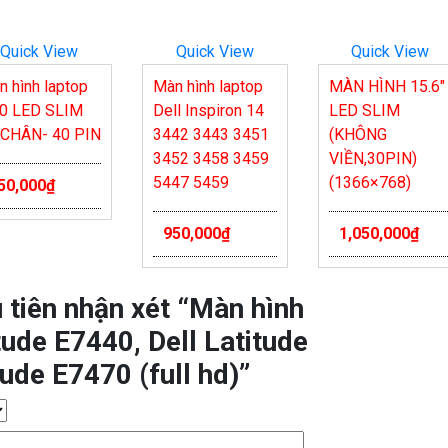
Quick View
Quick View
Quick View
 hình laptop
Màn hình laptop
MÀN HÌNH 15.6″
.0 LED SLIM
Dell Inspiron 14
LED SLIM
 CHÂN- 40 PIN
3442 3443 3451
(KHÔNG
3452 3458 3459
VIỀN,30PIN)
5447 5459
(1366×768)
50,000
₫
950,000
₫
1,050,000
₫
 tiên nhận xét “Màn hình
tude E7440, Dell Latitude
tude E7470 (full hd)”