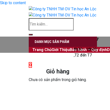
Skip to content
Đăng nhập
0906339827
DANH MỤC SẢN PHẨM
8h30 - 18h30
Trang Chủ
Giới Thiệu
Bảo hành – Quy định
D
,T2 đến T7
0
Giỏ hàng
Chưa có sản phẩm trong giỏ hàng.