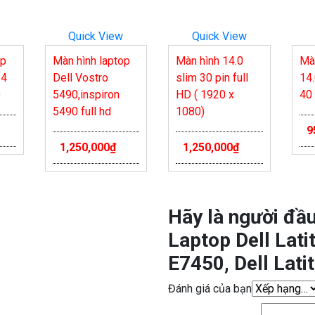
Quick View
Quick View
op
Màn hình laptop
Màn hình 14.0
Màn
14
Dell Vostro
slim 30 pin full
14
D
5490,inspiron
HD ( 1920 x
40
5490 full hd
1080)
9
1,250,000
₫
1,250,000
₫
Hãy là người đầu
Laptop Dell Lati
E7450, Dell Lati
Đánh giá của bạn