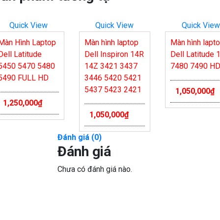
Quick View
Quick View
Quick View
Màn Hình Laptop
Màn hình laptop
Màn hình lapt
Dell Latitude
Dell Inspiron 14R
Dell Latitude 
5450 5470 5480
14Z 3421 3437
7480 7490 H
5490 FULL HD
3446 5420 5421
5437 5423 2421
1,050,000
₫
1,250,000
₫
1,050,000
₫
Đánh giá (0)
Đánh giá
Chưa có đánh giá nào.