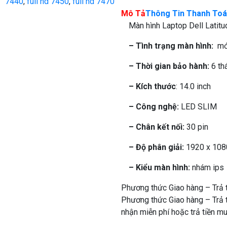
7440
,
full hd 7450
,
full hd 7470
Mô Tả
Thông Tin Thanh To
Màn hình Laptop Dell Latitu
– Tình trạng màn hình:
mới
– Thời gian bảo hành:
6 th
– Kích thước
: 14.0 inch
– Công nghệ:
LED SLIM
– Chân kết nối:
30 pin
– Độ phân giải:
1920 x 108
– Kiểu màn hình:
nhám ips
Phương thức Giao hàng – Trả t
Phương thức Giao hàng – Trả t
nhận miễn phí hoặc trả tiền mu