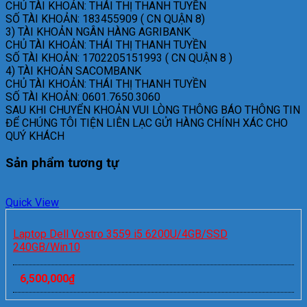
CHỦ TÀI KHOẢN: THÁI THỊ THANH TUYỀN
SỐ TÀI KHOẢN: 183455909 ( CN QUẬN 8)
3) TÀI KHOẢN NGÂN HÀNG AGRIBANK
CHỦ TÀI KHOẢN: THÁI THỊ THANH TUYỀN
SỐ TÀI KHOẢN: 1702205151993 ( CN QUẬN 8 )
4) TÀI KHOẢN SACOMBANK
CHỦ TÀI KHOẢN: THÁI THỊ THANH TUYỀN
SỐ TÀI KHOẢN: 0601.7650.3060
SAU KHI CHUYỂN KHOẢN VUI LÒNG THÔNG BÁO THÔNG TIN
ĐỂ CHÚNG TÔI TIỆN LIÊN LẠC GỬI HÀNG CHÍNH XÁC CHO
QUÝ KHÁCH
Sản phẩm tương tự
Quick View
Laptop Dell Vostro 3559 i5 6200U/4GB/SSD
240GB/Win10
6,500,000
₫