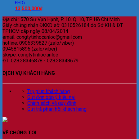
FHD)
13,500,000
₫
Địa chỉ : 570 Sư Vạn Hạnh, P. 10, Q. 10, TP Hồ Chí Minh
Giấy chứng nhận ĐKKD số: 0310526184 do Sở KH & ĐT
TPHCM cấp ngày 08/04/2014
email: congtytinhocanloc@gmail.com
hotline: 0906339827 (zalo/viber)
0945815896 (zalo/viber)
skype: congtytinhoc.anloc
ĐT: 028.38346878 - 028.38348679
DỊCH VỤ KHÁCH HÀNG
Trợ giúp khách hàng
Gửi đơn góp ý kiếu nại
Chính sách và quy định
Gửi trả phản hồi khách hàng
VỀ CHÚNG TÔI