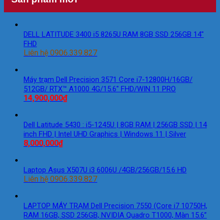
DELL LATITUDE 3400 i5 8265U RAM 8GB SSD 256GB 14″
FHD
Liên hệ 0906.339.827
Máy trạm Dell Precision 3571 Core i7-12800H/16GB/
512GB/ RTX™ A1000 4G/15.6″ FHD/WIN 11 PRO
14,900,000
₫
Dell Latitude 5430 : i5-1245U | 8GB RAM | 256GB SSD | 14
inch FHD | Intel UHD Graphics | Windows 11 | Silver
8,000,000
₫
Laptop Asus X507U i3 6006U /4GB/256GB/15.6 HD
Liên hệ 0906.339.827
LAPTOP MÁY TRẠM Dell Precision 7550 (Core i7 10750H,
RAM 16GB, SSD 256GB, NVIDIA Quadro T1000, Màn 15.6”