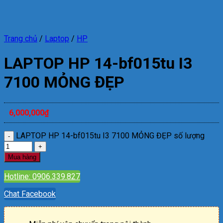
Trang chủ
/
Laptop
/
HP
LAPTOP HP 14-bf015tu I3
7100 MỎNG ĐẸP
6,000,000
₫
LAPTOP HP 14-bf015tu I3 7100 MỎNG ĐẸP số lượng
Mua hàng
Hotline: 0906.339.827
Chat Facebook