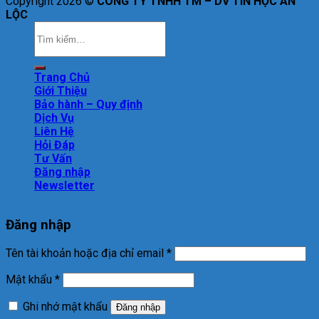
Copyright 2026 ©
CÔNG TY TNHH TM – DV TIN HỌC AN
LỘC
Trang Chủ
Giới Thiệu
Bảo hành – Quy định
Dịch Vụ
Liên Hệ
Hỏi Đáp
Tư Vấn
Đăng nhập
Newsletter
Đăng nhập
Tên tài khoản hoặc địa chỉ email
*
Mật khẩu
*
Ghi nhớ mật khẩu
Đăng nhập