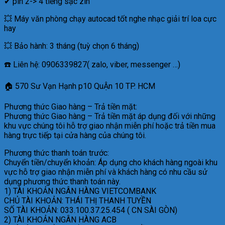
✔
pin 2-> 4 tiếng sạc zin
💥
Máy văn phòng chạy autocad tốt nghe nhạc giải trí loa cực
hay
💥
Bảo hành: 3 tháng (tuỳ chọn 6 tháng)
☎️ Liên hệ:
0906339827
( zalo, viber, messenger …)
🏠
570 Sư Vạn Hạnh p10 QuẬn 10 TP. HCM
Phương thức Giao hàng – Trả tiền mặt:
Phương thức Giao hàng – Trả tiền mặt áp dụng đối với những
khu vực chúng tôi hỗ trợ giao nhận miễn phí hoặc trả tiền mua
hàng trực tiếp tại cửa hàng của chúng tôi.
Phương thức thanh toán trước:
Chuyển tiền/chuyển khoản: Áp dụng cho khách hàng ngoài khu
vực hỗ trợ giao nhận miễn phí và khách hàng có nhu cầu sử
dụng phương thức thanh toán này.
1) TÀI KHOẢN NGÂN HÀNG VIETCOMBANK
CHỦ TÀI KHOẢN: THÁI THỊ THANH TUYỀN
SỐ TÀI KHOẢN: 033.100.37.25.454 ( CN SÀI GÒN)
2) TÀI KHOẢN NGÂN HÀNG ACB