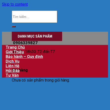
Skip to content
Đăng nhập
DANH MỤC SẢN PHẨM
0906339827
Trang Chủ
8h30 - 18h30 ,T2 đến T7
Giới Thiệu
Bảo hành – Quy định
0
Dịch Vụ
Liên Hệ
Giỏ hàng
Hỏi Đáp
Tư Vấn
Chưa có sản phẩm trong giỏ hàng.