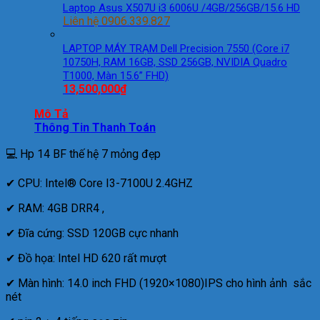
Laptop Asus X507U i3 6006U /4GB/256GB/15.6 HD
Liên hệ 0906.339.827
LAPTOP MÁY TRẠM Dell Precision 7550 (Core i7
10750H, RAM 16GB, SSD 256GB, NVIDIA Quadro
T1000, Màn 15.6” FHD)
13,500,000
₫
Mô Tả
Thông Tin Thanh Toán
💻
Hp 14 BF thế hệ 7 mỏng đẹp
✔
CPU: Intel® Core I3-7100U 2.4GHZ
✔
RAM: 4GB DRR4 ,
✔
Đĩa cứng: SSD 120GB cực nhanh
✔
Đồ họa: Intel HD 620 rất mượt
✔
Màn hình: 14.0 inch FHD (1920×1080)IPS cho hình ảnh sắc
nét