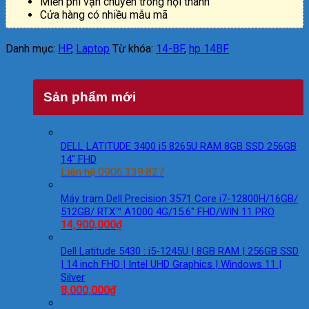
Miễn phí vận chuyển trong nội thành
Cửa hàng có nhiều mẫu mã
Danh mục:
HP
,
Laptop
Từ khóa:
14-BF
,
hp 14BF
Sản phẩm mới
DELL LATITUDE 3400 i5 8265U RAM 8GB SSD 256GB
14″ FHD
Liên hệ 0906.339.827
Máy trạm Dell Precision 3571 Core i7-12800H/16GB/
512GB/ RTX™ A1000 4G/15.6″ FHD/WIN 11 PRO
14,900,000
₫
Dell Latitude 5430 : i5-1245U | 8GB RAM | 256GB SSD
| 14 inch FHD | Intel UHD Graphics | Windows 11 |
Silver
8,000,000
₫