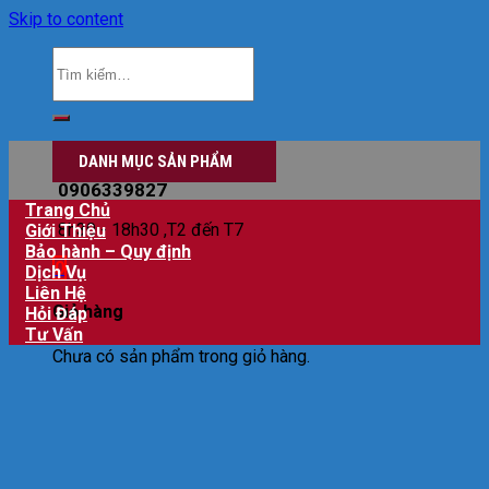
Skip to content
Đăng nhập
DANH MỤC SẢN PHẨM
0906339827
Trang Chủ
8h30 - 18h30 ,T2 đến T7
Giới Thiệu
Bảo hành – Quy định
0
Dịch Vụ
Liên Hệ
Giỏ hàng
Hỏi Đáp
Tư Vấn
Chưa có sản phẩm trong giỏ hàng.