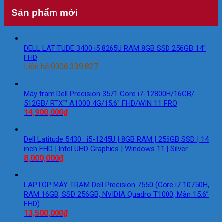
Sản phẩm mới
DELL LATITUDE 3400 i5 8265U RAM 8GB SSD 256GB 14″
FHD
Liên hệ 0906.339.827
Máy trạm Dell Precision 3571 Core i7-12800H/16GB/
512GB/ RTX™ A1000 4G/15.6″ FHD/WIN 11 PRO
14,900,000
₫
Dell Latitude 5430 : i5-1245U | 8GB RAM | 256GB SSD | 14
inch FHD | Intel UHD Graphics | Windows 11 | Silver
8,000,000
₫
LAPTOP MÁY TRẠM Dell Precision 7550 (Core i7 10750H,
RAM 16GB, SSD 256GB, NVIDIA Quadro T1000, Màn 15.6”
FHD)
13,500,000
₫