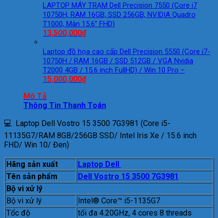
LAPTOP MÁY TRẠM Dell Precision 7550 (Core i7
10750H, RAM 16GB, SSD 256GB, NVIDIA Quadro
T1000, Màn 15.6” FHD)
13,500,000
₫
Laptop đồ họa cao cấp Dell Precision 5550 (Core i7-
10750H / RAM 16GB / SSD 512GB / VGA Nvidia
T2000 4GB / 15.6 inch FullHD) / Win 10 Pro –
15,000,000
₫
Mô Tả
Thông Tin Thanh Toán
💻 Laptop Dell Vostro 15 3500 7G3981 (Core i5-
11135G7/RAM 8GB/256GB SSD/ Intel Iris Xe / 15.6 inch
FHD/ Win 10/ Đen)
Hãng sản xuất
Laptop Dell
Tên sản phẩm
Dell Vostro 15 3500 7G3981
Bộ vi xử lý
Bộ vi xử lý
Intel® Core™ i5-1135G7
Tốc độ
tối đa 4.20GHz, 4 cores 8 threads