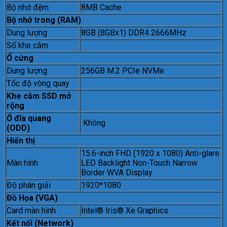
Bộ nhớ đệm
8MB Cache
Bộ nhớ trong (RAM)
Dung lượng
8GB (8GBx1) DDR4 2666MHz
Số khe cắm
Ổ cứng
Dung lượng
256GB M.2 PCIe NVMe
Tốc độ vòng quay
Khe cắm SSD mở
rộng
Ổ đĩa quang
Không
(ODD)
Hiển thị
15.6-inch FHD (1920 x 1080) Anti-glare
Màn hình
LED Backlight Non-Touch Narrow
Border WVA Display
Độ phân giải
1920*1080
Đồ Họa (VGA)
Card màn hình
Intel® Iris® Xe Graphics
Kết nối (Network)