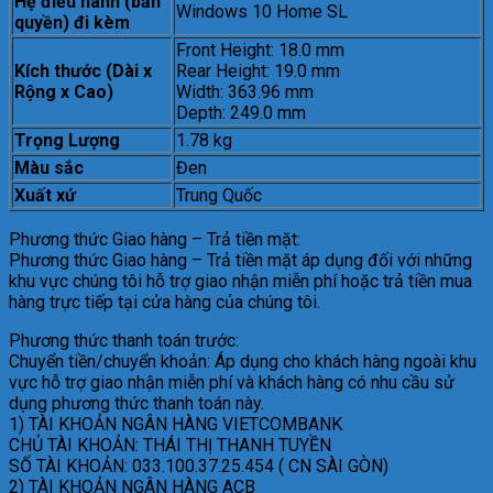
Hệ điều hành (bản
Windows 10 Home SL
quyền) đi kèm
Front Height: 18.0 mm
Kích thước (Dài x
Rear Height: 19.0 mm
Rộng x Cao)
Width: 363.96 mm
Depth: 249.0 mm
Trọng Lượng
1.78 kg
Màu sắc
Đen
Xuất xứ
Trung Quốc
Phương thức Giao hàng – Trả tiền mặt:
Phương thức Giao hàng – Trả tiền mặt áp dụng đối với những
khu vực chúng tôi hỗ trợ giao nhận miễn phí hoặc trả tiền mua
hàng trực tiếp tại cửa hàng của chúng tôi.
Phương thức thanh toán trước:
Chuyển tiền/chuyển khoản: Áp dụng cho khách hàng ngoài khu
vực hỗ trợ giao nhận miễn phí và khách hàng có nhu cầu sử
dụng phương thức thanh toán này.
1) TÀI KHOẢN NGÂN HÀNG VIETCOMBANK
CHỦ TÀI KHOẢN: THÁI THỊ THANH TUYỀN
SỐ TÀI KHOẢN: 033.100.37.25.454 ( CN SÀI GÒN)
2) TÀI KHOẢN NGÂN HÀNG ACB