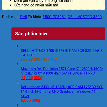
Miễn phí vận chuyển trong nội thành
Cửa hàng có nhiều mẫu mã
Danh mục:
Dell
Từ khóa:
3500-7G3981
,
DELL VOSTRO 3500
Sản phẩm mới
DELL LATITUDE 3400 i5 8265U RAM 8GB SSD 256GB
14″ FHD
Liên hệ 0906.339.827
Máy trạm Dell Precision 3571 Core i7-12800H/16GB/
512GB/ RTX™ A1000 4G/15.6″ FHD/WIN 11 PRO
14,900,000
₫
Dell Latitude 5430 : i5-1245U | 8GB RAM | 256GB SSD
| 14 inch FHD | Intel UHD Graphics | Windows 11 |
Silver
8,000,000
₫