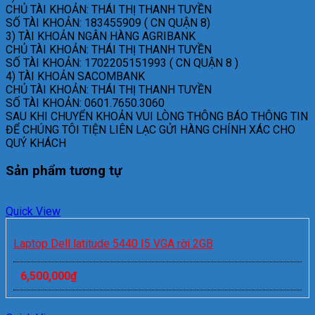
CHỦ TÀI KHOẢN: THÁI THỊ THANH TUYỀN
SỐ TÀI KHOẢN: 183455909 ( CN QUẬN 8)
3) TÀI KHOẢN NGÂN HÀNG AGRIBANK
CHỦ TÀI KHOẢN: THÁI THỊ THANH TUYỀN
SỐ TÀI KHOẢN: 1702205151993 ( CN QUẬN 8 )
4) TÀI KHOẢN SACOMBANK
CHỦ TÀI KHOẢN: THÁI THỊ THANH TUYỀN
SỐ TÀI KHOẢN: 0601.7650.3060
SAU KHI CHUYỂN KHOẢN VUI LÒNG THÔNG BÁO THÔNG TIN
ĐỂ CHÚNG TÔI TIỆN LIÊN LẠC GỬI HÀNG CHÍNH XÁC CHO
QUÝ KHÁCH
Sản phẩm tương tự
Quick View
Laptop Dell latitude 5440 I5 VGA rời 2GB
6,500,000
₫