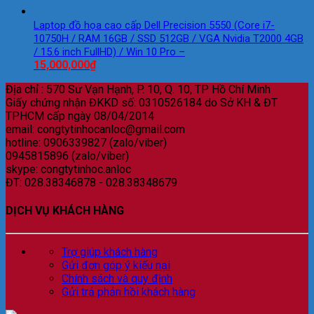
Laptop đồ họa cao cấp Dell Precision 5550 (Core i7-
10750H / RAM 16GB / SSD 512GB / VGA Nvidia T2000 4GB
/ 15.6 inch FullHD) / Win 10 Pro –
15,000,000
₫
Địa chỉ : 570 Sư Vạn Hạnh, P. 10, Q. 10, TP Hồ Chí Minh
Giấy chứng nhận ĐKKD số: 0310526184 do Sở KH & ĐT
TPHCM cấp ngày 08/04/2014
email: congtytinhocanloc@gmail.com
hotline: 0906339827 (zalo/viber)
0945815896 (zalo/viber)
skype: congtytinhoc.anloc
ĐT: 028.38346878 - 028.38348679
DỊCH VỤ KHÁCH HÀNG
Trợ giúp khách hàng
Gửi đơn góp ý kiếu nại
Chính sách và quy định
Gửi trả phản hồi khách hàng