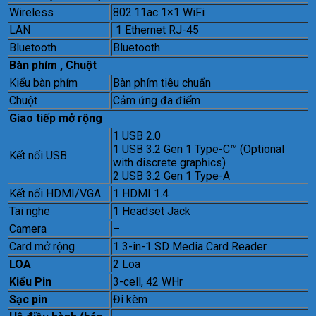
Wireless
802.11ac 1×1 WiFi
LAN
1 Ethernet RJ-45
Bluetooth
Bluetooth
Bàn phím , Chuột
Kiểu bàn phím
Bàn phím tiêu chuẩn
Chuột
Cảm ứng đa điểm
Giao tiếp mở rộng
1 USB 2.0
1 USB 3.2 Gen 1 Type-C™ (Optional
Kết nối USB
with discrete graphics)
2 USB 3.2 Gen 1 Type-A
Kết nối HDMI/VGA
1 HDMI 1.4
Tai nghe
1 Headset Jack
Camera
–
Card mở rộng
1 3-in-1 SD Media Card Reader
LOA
2 Loa
Kiểu Pin
3-cell, 42 WHr
Sạc pin
Đi kèm