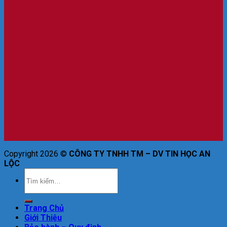
Copyright 2026 ©
CÔNG TY TNHH TM – DV TIN HỌC AN
LỘC
Trang Chủ
Giới Thiệu