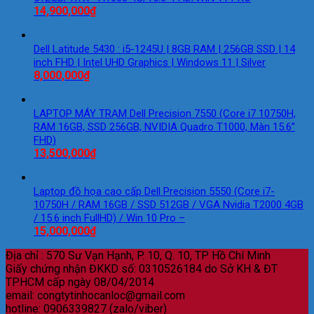
14,900,000
₫
Dell Latitude 5430 : i5-1245U | 8GB RAM | 256GB SSD | 14
inch FHD | Intel UHD Graphics | Windows 11 | Silver
8,000,000
₫
LAPTOP MÁY TRẠM Dell Precision 7550 (Core i7 10750H,
RAM 16GB, SSD 256GB, NVIDIA Quadro T1000, Màn 15.6”
FHD)
13,500,000
₫
Laptop đồ họa cao cấp Dell Precision 5550 (Core i7-
10750H / RAM 16GB / SSD 512GB / VGA Nvidia T2000 4GB
/ 15.6 inch FullHD) / Win 10 Pro –
15,000,000
₫
Địa chỉ : 570 Sư Vạn Hạnh, P. 10, Q. 10, TP Hồ Chí Minh
Giấy chứng nhận ĐKKD số: 0310526184 do Sở KH & ĐT
TPHCM cấp ngày 08/04/2014
email: congtytinhocanloc@gmail.com
hotline: 0906339827 (zalo/viber)