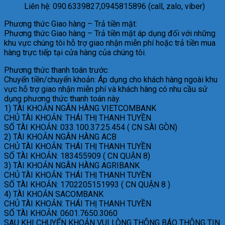
Liên hệ: 090.6339827,0945815896 (call, zalo, viber)
Phương thức Giao hàng – Trả tiền mặt:
Phương thức Giao hàng – Trả tiền mặt áp dụng đối với những
khu vực chúng tôi hỗ trợ giao nhận miễn phí hoặc trả tiền mua
hàng trực tiếp tại cửa hàng của chúng tôi.
Phương thức thanh toán trước:
Chuyển tiền/chuyển khoản: Áp dụng cho khách hàng ngoài khu
vực hỗ trợ giao nhận miễn phí và khách hàng có nhu cầu sử
dụng phương thức thanh toán này.
1) TÀI KHOẢN NGÂN HÀNG VIETCOMBANK
CHỦ TÀI KHOẢN: THÁI THỊ THANH TUYỀN
SỐ TÀI KHOẢN: 033.100.37.25.454 ( CN SÀI GÒN)
2) TÀI KHOẢN NGÂN HÀNG ACB
CHỦ TÀI KHOẢN: THÁI THỊ THANH TUYỀN
SỐ TÀI KHOẢN: 183455909 ( CN QUẬN 8)
3) TÀI KHOẢN NGÂN HÀNG AGRIBANK
CHỦ TÀI KHOẢN: THÁI THỊ THANH TUYỀN
SỐ TÀI KHOẢN: 1702205151993 ( CN QUẬN 8 )
4) TÀI KHOẢN SACOMBANK
CHỦ TÀI KHOẢN: THÁI THỊ THANH TUYỀN
SỐ TÀI KHOẢN: 0601.7650.3060
SAU KHI CHUYỂN KHOẢN VUI LÒNG THÔNG BÁO THÔNG TIN