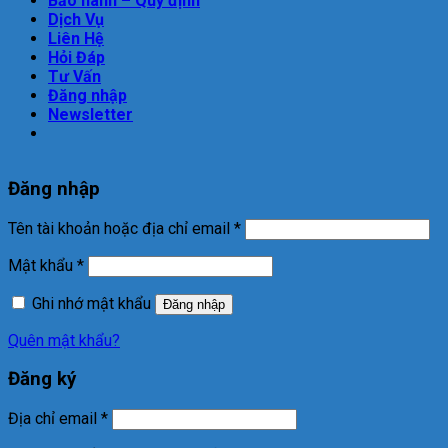
Bảo hành – Quy định
Dịch Vụ
Liên Hệ
Hỏi Đáp
Tư Vấn
Đăng nhập
Newsletter
Đăng nhập
Tên tài khoản hoặc địa chỉ email
*
Mật khẩu
*
Ghi nhớ mật khẩu
Đăng nhập
Quên mật khẩu?
Đăng ký
Địa chỉ email
*