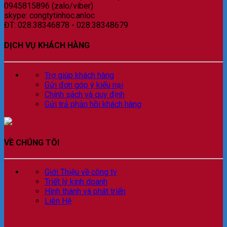
0945815896 (zalo/viber)
skype: congtytinhoc.anloc
ĐT: 028.38346878 - 028.38348679
DỊCH VỤ KHÁCH HÀNG
Trợ giúp khách hàng
Gửi đơn góp ý kiếu nại
Chính sách và quy định
Gửi trả phản hồi khách hàng
VỀ CHÚNG TÔI
Giới Thiệu về công ty
Triết lý kinh doanh
Hình thành và phát triển
Liên Hệ