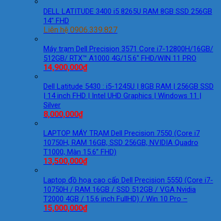
DELL LATITUDE 3400 i5 8265U RAM 8GB SSD 256GB
14″ FHD
Liên hệ 0906.339.827
Máy trạm Dell Precision 3571 Core i7-12800H/16GB/
512GB/ RTX™ A1000 4G/15.6″ FHD/WIN 11 PRO
14,900,000
₫
Dell Latitude 5430 : i5-1245U | 8GB RAM | 256GB SSD
| 14 inch FHD | Intel UHD Graphics | Windows 11 |
Silver
8,000,000
₫
LAPTOP MÁY TRẠM Dell Precision 7550 (Core i7
10750H, RAM 16GB, SSD 256GB, NVIDIA Quadro
T1000, Màn 15.6” FHD)
13,500,000
₫
Laptop đồ họa cao cấp Dell Precision 5550 (Core i7-
10750H / RAM 16GB / SSD 512GB / VGA Nvidia
T2000 4GB / 15.6 inch FullHD) / Win 10 Pro –
15,000,000
₫