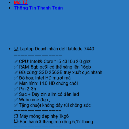
Mô Tả
Thông Tin Thanh Toán
💻 Laptop Doanh nhân dell latitude 7440
——————————————
✅ CPU: Intel® Core™ i5 4310u 2.0 ghz
✅ RAM: 8gb pc3l có thể nâng lên 16gb
✅ Đĩa cứng: SSD 256GB truy xuất cực nhanh
✅ Đồ họa: Intel HD mượt mà
✅ Màn hình: 14.0 HD chống chói
✅ Pin 2-3h
✅ Sạc + Dây zin slim có đèn led
✅ Webcame đẹp ,
✅ Tặng chuột không dây túi chống sốc
—————————————–
💥 Máy mỏng đẹp nhẹ 1kg6
💥 Bảo hành:3 tháng mở rộng 6,12 tháng
——————————————