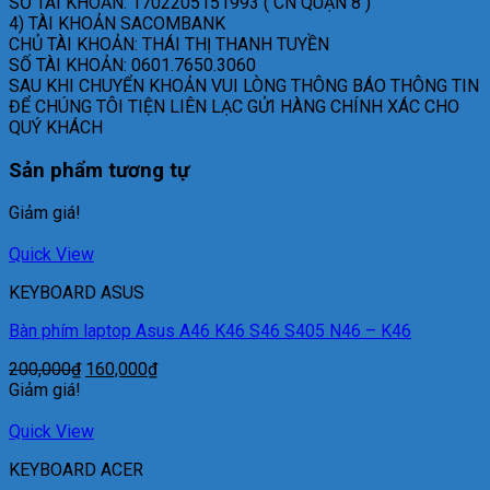
SỐ TÀI KHOẢN: 1702205151993 ( CN QUẬN 8 )
4) TÀI KHOẢN SACOMBANK
CHỦ TÀI KHOẢN: THÁI THỊ THANH TUYỀN
SỐ TÀI KHOẢN: 0601.7650.3060
SAU KHI CHUYỂN KHOẢN VUI LÒNG THÔNG BÁO THÔNG TIN
ĐỂ CHÚNG TÔI TIỆN LIÊN LẠC GỬI HÀNG CHÍNH XÁC CHO
QUÝ KHÁCH
Sản phẩm tương tự
Giảm giá!
Quick View
KEYBOARD ASUS
Bàn phím laptop Asus A46 K46 S46 S405 N46 – K46
200,000
₫
160,000
₫
Giảm giá!
Quick View
KEYBOARD ACER