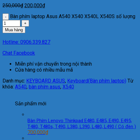
250,000
₫
200,000
₫
Bàn phím laptop Asus A540 X540 X540L X540S số lượng
Mua hàng
Hotline: 0906.339.827
Chat Facebook
Miễn phí vận chuyển trong nội thành
Cửa hàng có nhiều mẫu mã
Danh mục:
KEYBOARD ASUS
,
Keyboard(Bàn phím laptop)
Từ
khóa:
A540
,
bàn phím asus
,
X540
Sản phẩm mới
Bàn Phím Lenovo Thinkpad E480, E485, E490, E495,
T480, T480s, T490, L380, L390, L480, L490 ( Có đèn )
700,000
₫