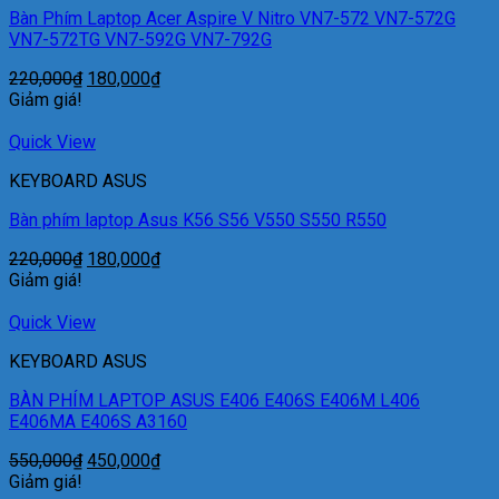
Bàn Phím Laptop Acer Aspire V Nitro VN7-572 VN7-572G
VN7-572TG VN7-592G VN7-792G
220,000
₫
180,000
₫
Giảm giá!
Quick View
KEYBOARD ASUS
Bàn phím laptop Asus K56 S56 V550 S550 R550
220,000
₫
180,000
₫
Giảm giá!
Quick View
KEYBOARD ASUS
BÀN PHÍM LAPTOP ASUS E406 E406S E406M L406
E406MA E406S A3160
550,000
₫
450,000
₫
Giảm giá!