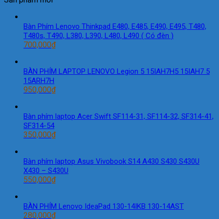
Bàn Phím Lenovo Thinkpad E480, E485, E490, E495, T480,
T480s, T490, L380, L390, L480, L490 ( Có đèn )
700,000
₫
BÀN PHÍM LAPTOP LENOVO Legion 5 15IAH7H5 15IAH7 5
15ARH7H
950,000
₫
Bàn phím laptop Acer Swift SF114-31, SF114-32, SF314-41,
SF314-54
350,000
₫
Bàn phím laptop Asus Vivobook S14 A430 S430 S430U
X430 – S430U
550,000
₫
BÀN PHÍM Lenovo IdeaPad 130-14IKB 130-14AST
280,000
₫