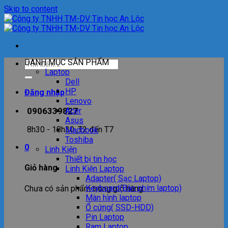
Skip to content
DANH MỤC SẢN PHẨM
Laptop
Dell
HP
Đăng nhập
Lenovo
0906339827
Acer
Asus
8h30 - 18h30 ,T2 đến T7
Macbook
Toshiba
0
Linh Kiện
Thiết bị tin học
Giỏ hàng
Linh Kiện Laptop
Adapter( Sạc Laptop)
Keyboard(Bàn phím laptop)
Chưa có sản phẩm trong giỏ hàng.
Màn hình laptop
Ổ cứng( SSD-HDD)
Pin Laptop
Ram Laptop