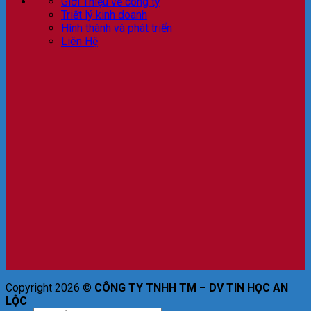
Giới Thiệu về công ty
Triết lý kinh doanh
Hình thành và phát triển
Liên Hệ
Copyright 2026 ©
CÔNG TY TNHH TM – DV TIN HỌC AN
LỘC