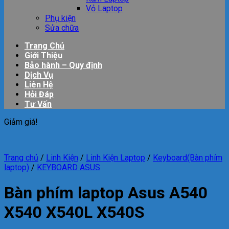
Vỏ Laptop
Phụ kiện
Sửa chữa
Trang Chủ
Giới Thiệu
Bảo hành – Quy định
Dịch Vụ
Liên Hệ
Hỏi Đáp
Tư Vấn
Giảm giá!
Trang chủ
/
Linh Kiện
/
Linh Kiện Laptop
/
Keyboard(Bàn phím
laptop)
/
KEYBOARD ASUS
Bàn phím laptop Asus A540
X540 X540L X540S