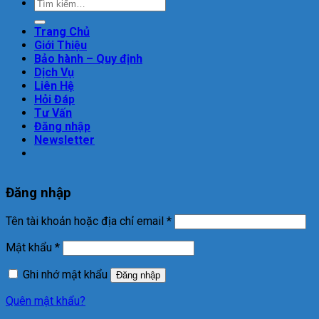
Trang Chủ
Giới Thiệu
Bảo hành – Quy định
Dịch Vụ
Liên Hệ
Hỏi Đáp
Tư Vấn
Đăng nhập
Newsletter
Đăng nhập
Tên tài khoản hoặc địa chỉ email
*
Mật khẩu
*
Ghi nhớ mật khẩu
Đăng nhập
Quên mật khẩu?