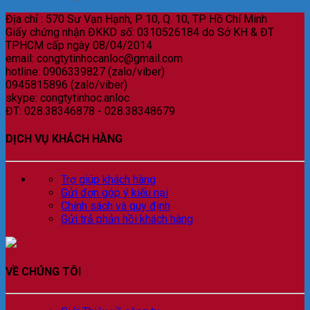
Địa chỉ : 570 Sư Vạn Hạnh, P. 10, Q. 10, TP Hồ Chí Minh
Giấy chứng nhận ĐKKD số: 0310526184 do Sở KH & ĐT
TPHCM cấp ngày 08/04/2014
email: congtytinhocanloc@gmail.com
hotline: 0906339827 (zalo/viber)
0945815896 (zalo/viber)
skype: congtytinhoc.anloc
ĐT: 028.38346878 - 028.38348679
DỊCH VỤ KHÁCH HÀNG
Trợ giúp khách hàng
Gửi đơn góp ý kiếu nại
Chính sách và quy định
Gửi trả phản hồi khách hàng
VỀ CHÚNG TÔI