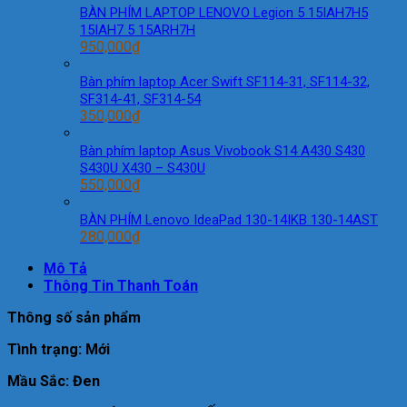
BÀN PHÍM LAPTOP LENOVO Legion 5 15IAH7H5
15IAH7 5 15ARH7H
950,000
₫
Bàn phím laptop Acer Swift SF114-31, SF114-32,
SF314-41, SF314-54
350,000
₫
Bàn phím laptop Asus Vivobook S14 A430 S430
S430U X430 – S430U
550,000
₫
BÀN PHÍM Lenovo IdeaPad 130-14IKB 130-14AST
280,000
₫
Mô Tả
Thông Tin Thanh Toán
Thông số sản phẩm
Tình trạng: Mới
Mầu Sắc: Đen