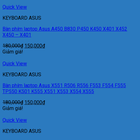
Quick View
KEYBOARD ASUS
Bàn phím laptop Asus A450 B830 P450 K450 X401 X452
X450 – X401
180,000
₫
150,000
₫
Giảm giá!
Quick View
KEYBOARD ASUS
Bàn phím laptop Asus X551 R506 R556 F553 F554 F555
TP550 K501 K555 X551 X553 X554 X555
180,000
₫
150,000
₫
Giảm giá!
Quick View
KEYBOARD ASUS