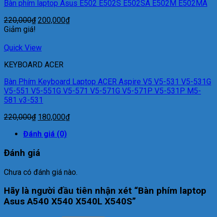
Bàn phím laptop Asus E502 E502S E502SA E502M E502MA
220,000
₫
200,000
₫
Giảm giá!
Quick View
KEYBOARD ACER
Bàn Phím Keyboard Laptop ACER Aspire V5 V5-531 V5-531G
V5-551 V5-551G V5-571 V5-571G V5-571P V5-531P M5-
581 v3-531
220,000
₫
180,000
₫
Đánh giá (0)
Đánh giá
Chưa có đánh giá nào.
Hãy là người đầu tiên nhận xét “Bàn phím laptop
Asus A540 X540 X540L X540S”